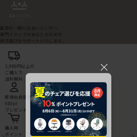
最高の一脚に出会いたい方へ
専門スタッフがあなたのための
椅子選びをサポートいたします。
×
3,980円以上の
ご購入で
送料無料
新規会員登録で
500pt
プレゼント
購入時
ポイント