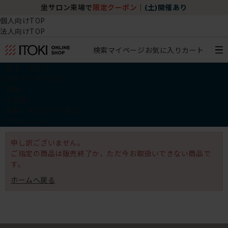
坐サロン来場で
限定クーポン
｜
(土)開催あり
個人向けTOP
法人向けTOP
検索
マイページ
お気に入り
カート
椅子・チェア
デスク・テーブル
収納
その他
学習・キッズアイテム
アウトレット
申し訳ございません。
ご指定の商品は販売終了か、ただ今お取扱いできない商品で
す。
ホームへ戻る