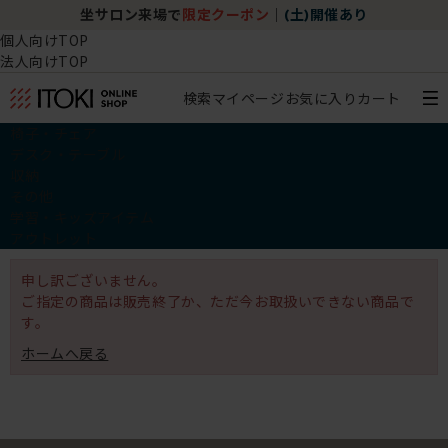
坐サロン来場で
限定クーポン
｜
(土)開催あり
個人向けTOP
法人向けTOP
検索
マイページ
お気に入り
カート
椅子・チェア
デスク・テーブル
収納
その他
学習・キッズアイテム
アウトレット
申し訳ございません。
ご指定の商品は販売終了か、ただ今お取扱いできない商品で
す。
ホームへ戻る