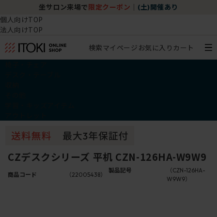
坐サロン来場で
限定クーポン
｜
(土)開催あり
個人向けTOP
法人向けTOP
検索
マイページ
お気に入り
カート
椅子・チェア
デスク・テーブル
収納
その他
学習・キッズアイテム
アウトレット
CZデスクシリーズ 平机 CZN-126HA-W9W9
製品記号
（CZN-126HA-
商品コード
（22005438）
W9W9）