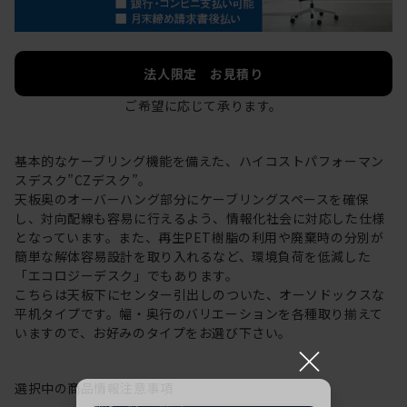
法人限定 お見積り
ご希望に応じて承ります。
基本的なケーブリング機能を備えた、ハイコストパフォーマン
スデスク”CZデスク”。
天板奥のオーバーハング部分にケーブリングスペースを確保
し、対向配線も容易に行えるよう、情報化社会に対応した仕様
となっています。また、再生PET樹脂の利用や廃棄時の分別が
簡単な解体容易設計を取り入れるなど、環境負荷を低減した
「エコロジーデスク」でもあります。
こちらは天板下にセンター引出しのついた、オーソドックスな
平机タイプです。幅・奥行のバリエーションを各種取り揃えて
いますので、お好みのタイプをお選び下さい。
×
選択中の商品情報
注意事項