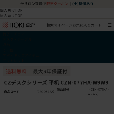
坐サロン来場で
限定クーポン
｜
(土)開催あり
個人向けTOP
法人向けTOP
検索
マイページ
お気に入り
カート
椅子・チェア
デスク・テーブル
収納
その他
学習・キッズアイテム
アウトレット
CZデスクシリーズ 平机 CZN-077HA-W9W9
製品記号
（CZN-077HA-
商品コード
（22005422）
W9W9）