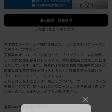
法人限定 お見積り
ご希望に応じて承ります。
基本的なケーブリング機能を備えた、ハイコストパフォーマン
スデスク”CZデスク”。
天板奥のオーバーハング部分にケーブリングスペースを確保
し、対向配線も容易に行えるよう、情報化社会に対応した仕様
となっています。また、再生PET樹脂の利用や廃棄時の分別が
簡単な解体容易設計を取り入れるなど、環境負荷を低減した
「エコロジーデスク」でもあります。
こちらは天板下にセンター引出しのついた、オーソドックスな
平机タイプです。幅・奥行のバリエーションを各種取り揃えて
いますので、お好みのタイプをお選び下さい。
×
選択中の商品情報
注意事項