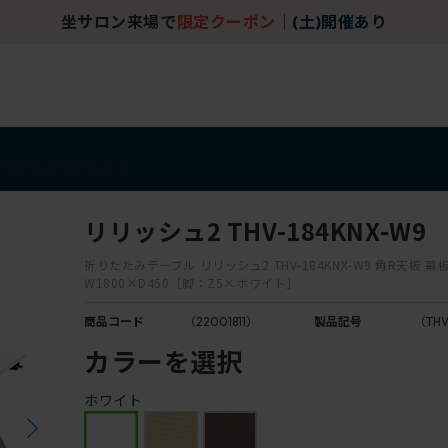
坐サロン来場で
限定クーポン
｜
(土)開催あり
アイテム
アウトレット
リリッシュ2 THV-184KNX-W9
折りたたみテーブル リリッシュ2 THV-184KNX-W9 角R天板 幕
W1800×D450［脚：Z5×ホワイト］
商品コード
（22001811）
製品記号
（THV
カラーを選択
ホワイト