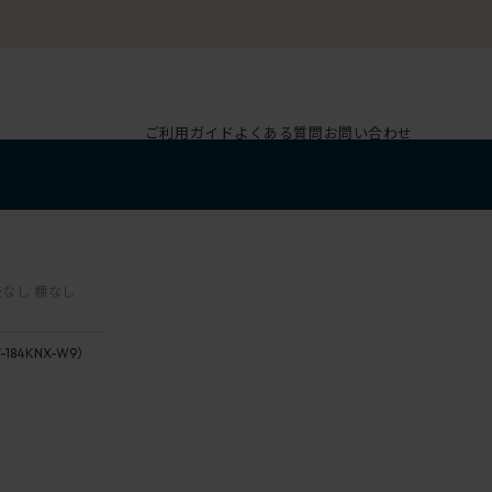
ご利用ガイド
よくある質問
お問い合わせ
板なし 棚なし
-184KNX-W9）