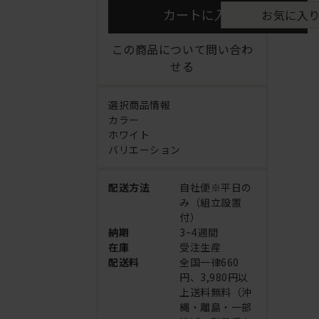
カートに入れる
お気に入
この商品について問い合わ
せる
選択商品情報
カラー
ホワイト
バリエーション
配送方法
自社便※平日の
み（組立設置
付）
納期
3~4週間
在庫
受注生産
配送料
全国一律660
円、3,980円以
上送料無料（沖
縄・離島・一部