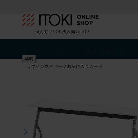
個人向けTOP
法人向けTOP
椅子・チェア
デスク・テーブル
収納
その他
学習・キッズ
検索
ログイン
マイページ
お気に入り
カート