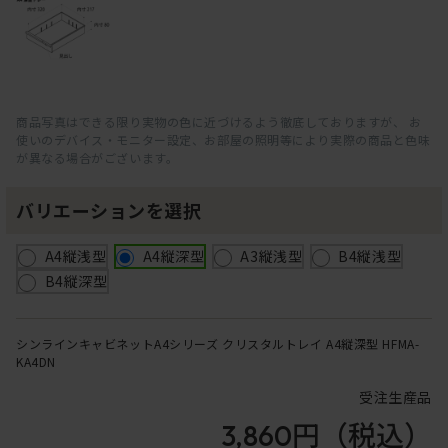
商品写真はできる限り実物の色に近づけるよう徹底しておりますが、 お
使いのデバイス・モニター設定、お部屋の照明等により実際の商品と色味
が異なる場合がございます。
バリエーションを選択
A4縦浅型
A4縦深型
A3縦浅型
B4縦浅型
B4縦深型
シンラインキャビネットA4シリーズ クリスタルトレイ A4縦深型 HFMA-
KA4DN
受注生産品
3,860円
（税込）