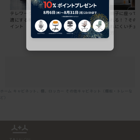
テレワークの仕事を快
在宅ワークにおすすめ
椅子に座って
適にする椅子選びのポ
のオフィスチェア5選
れる！？その
イント
れにくいチェ
方
ホーム
キャビネット、棚、ロッカー
その他キャビネット（棚板・トレーな
ど）