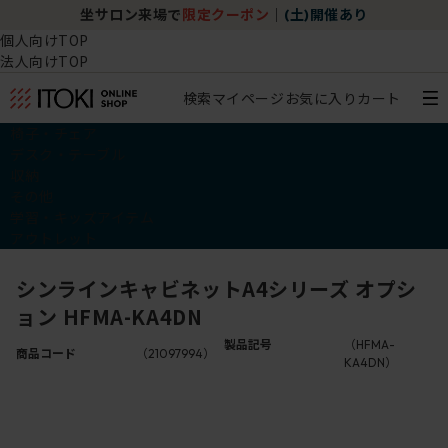
坐サロン来場で
限定クーポン
｜
(土)開催あり
個人向けTOP
法人向けTOP
検索
マイページ
お気に入り
カート
椅子・チェア
デスク・テーブル
収納
その他
学習・キッズアイテム
アウトレット
シンラインキャビネットA4シリーズ オプシ
ョン HFMA-KA4DN
製品記号
（HFMA-
商品コード
（21097994）
KA4DN）