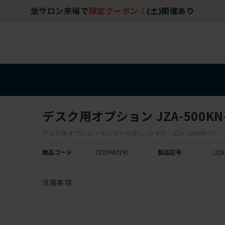
坐サロン来場で
限定クーポン
｜
(土)開催あり
アイテム
アウトレット
デスク用オプション JZA-500KN-
デスク用オプション センター引出し/カギ付 JZA-500KN-T2
商品コード
（21096329）
製品記号
（JZA
注意事項