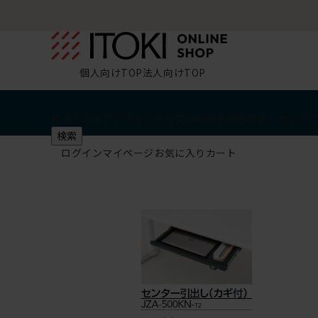
個人向けTOP
法人向けTOP
椅子・チェア
デスク・テーブル
収納
その他
学習・キッズ
検索
ログイン
マイページ
お気に入り
カート