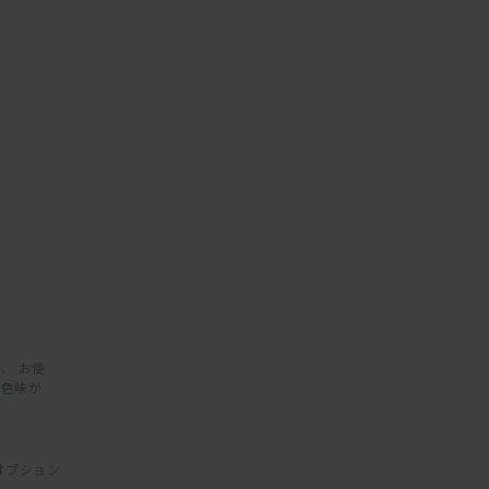
、 お使
と色味が
オプション