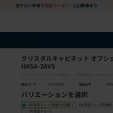
坐サロン来場で
限定クーポン
｜
(土)開催あり
アイテム
アウトレット
クリスタルキャビネット オプシ
HKSA-2AVS
クリスタルキャビネット A4浅型トレイ用縦仕切板（HKSA-2AVS
商品コード
（21095253）
製品記号
（HKS
バリエーションを選択
A4浅型トレイ用縦仕切板
A4浅型トレイ用横
A4浅型トレイ