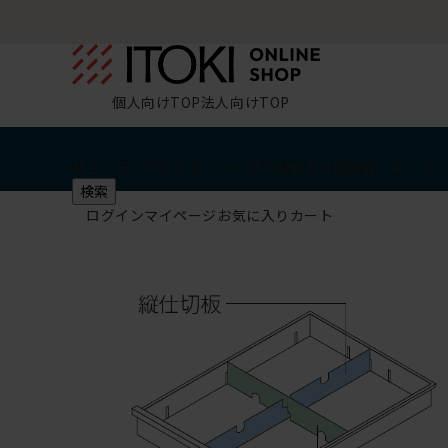
個人向けTOP
法人向けTOP
椅子・チェア
デスク・テーブル
収納
その他
学習・キッズ
検索
ログイン
マイページ
お気に入り
カート