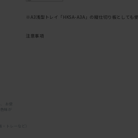
※A3浅型トレイ「HKSA-A3A」の縦仕切り板としても
注意事項
、 お使
と色味が
板・トレーなど）