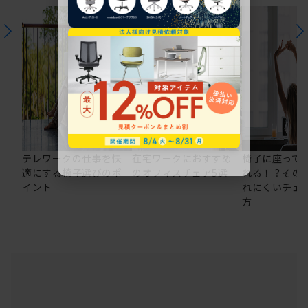
テレワークの仕事を快
在宅ワークにおすすめ
椅子に座って
適にする椅子選びのポ
のオフィスチェア5選
れる！？その
イント
れにくいチェ
方