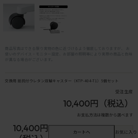
商品写真はできる限り実物の色に近づけるよう徹底しておりますが、 お
使いのデバイス・モニター設定、お部屋の照明等により実際の商品と色味
が異なる場合がございます。
交換用 抵抗付ウレタン双輪キャスター（KTP-404-T1）5個セット
受注生産
10,400円
（税込）
お支払方法は複数から選べます
10,400円
カートへ
お気に入り