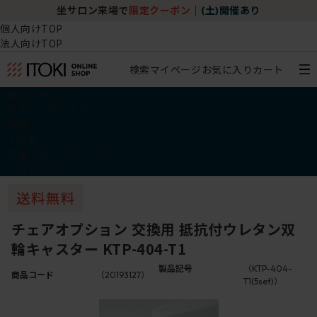
坐サロン来場で
限定クーポン
｜
(土)開催あり
個人向けTOP
法人向けTOP
検索
マイページ
お気に入り
カート
椅子・チェア
デスク・テーブル
収納
その他
学習・キッズアイテム
アウトレット
チェアオプション 交換用 抵抗付ウレタン双
輪キャスター KTP-404-T1
製品記号
（KTP-404-
商品コード
（20193127）
T1(5set)）