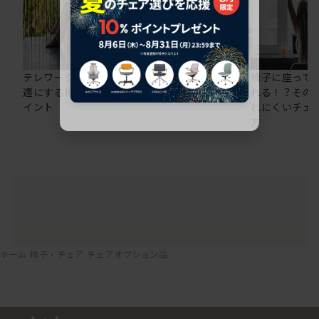
テレワークの仕事を快
在宅ワークにおすすめ
椅子に座って
適にする椅子選びのポ
のオフィスチェア5選
れる！？その
イント
れにくいチェ
方
ホーム
椅子・チェア
チェアオプション品