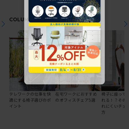
関連コラム
COLUMN
テレワークの仕事を快
在宅ワークにおすすめ
椅子に座って
適にする椅子選びのポ
のオフィスチェア5選
れる！？その
イント
れにくいチェ
方