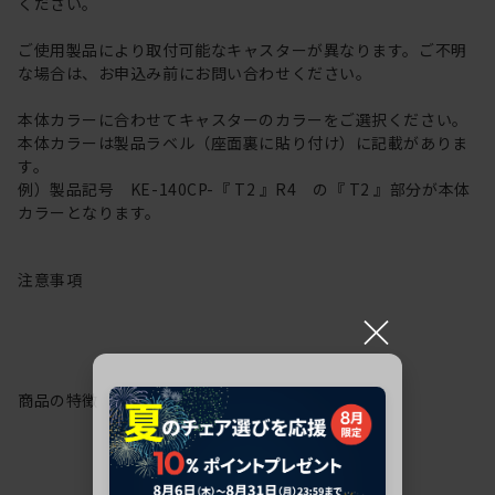
ください。
ご使用製品により取付可能なキャスターが異なります。ご不明
な場合は、お申込み前にお問い合わせください。
本体カラーに合わせてキャスターのカラーをご選択ください。
本体カラーは製品ラベル（座面裏に貼り付け）に記載がありま
す。
例）製品記号 KE-140CP-『 T2 』R4 の『 T2 』部分が本体
カラーとなります。
注意事項
×
商品の特徴