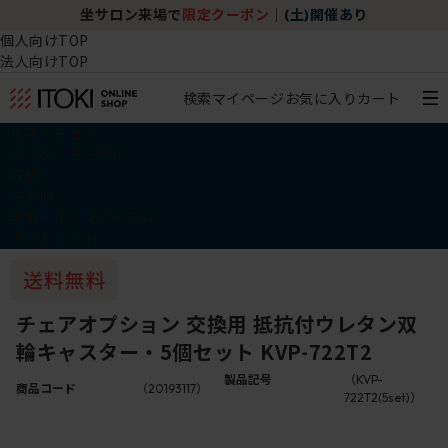
坐サロン来場で
限定クーポン
｜
(土)開催あり
個人向けTOP
法人向けTOP
検索
マイページ
お気に入り
カート
椅子・チェア
デスク・テーブル
収納
その他
学習・キッズアイテム
アウトレット
チェアオプション 交換用 抵抗付ウレタン双
輪キャスター・5個セット KVP-722T2
製品記号
（KVP-
商品コード
（20193117）
722T2(5set)）