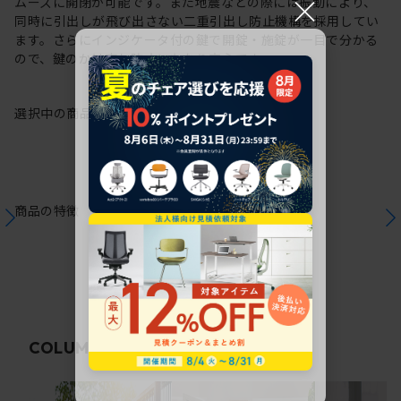
×
ムーズに開閉が可能です。また地震などの際には振動により、
同時に引出しが飛び出さない二重引出し防止機構を採用してい
ます。さらにインジケータ付の鍵で開錠・施錠が一目で分かる
ので、鍵のかけ忘れ防止にもなり安心です。
選択中の商品情報
注意事項
商品の特徴
関連コラム
COLUMN