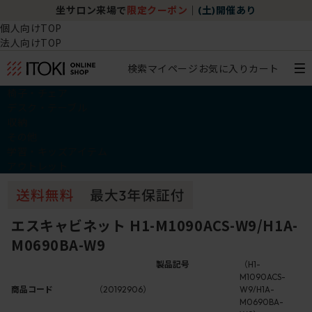
坐サロン来場で
限定クーポン
｜
(土)開催あり
個人向けTOP
法人向けTOP
検索
マイページ
お気に入り
カート
椅子・チェア
デスク・テーブル
収納
その他
学習・キッズアイテム
アウトレット
エスキャビネット H1-M1090ACS-W9/H1A-
M0690BA-W9
製品記号
（H1-
M1090ACS-
商品コード
（20192906）
W9/H1A-
M0690BA-