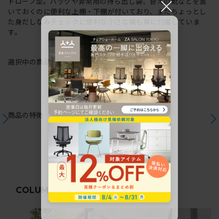
×
ドローブ型。バッグや非常用の持ち出し袋、替えの靴などを置
いておくのに便利な上棚・下棚が付いており、またちょっとし
た身だしなみチェックに便利な小さな鏡も扉に付属していま
す。
選択中の商品情報
注意事項
商品の特徴
関連コラム
COLUMN