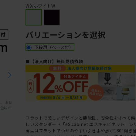
W9/ホワイトW
バリエーションを選択
下段用（ベース付）
■【法人向け】無料見積依頼
、 お使
と色味が
フラットで美しいデザインと機能性、安全性をすべて備
しいスタンダード「eS cabinet エスキャビネット」
扉型はフラットでつかみやすい引き手や扉が180°開き