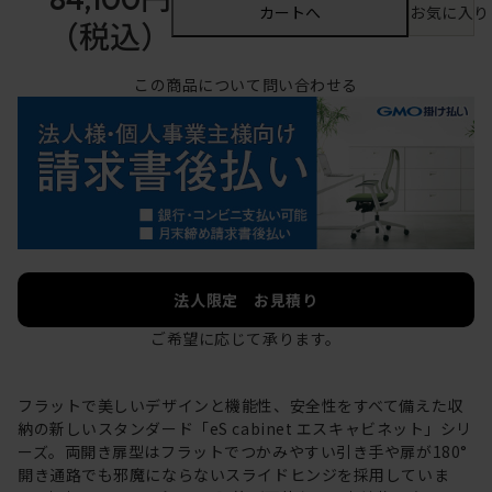
カートへ
お気に入り
（税込）
この商品について問い合わせる
法人限定 お見積り
ご希望に応じて承ります。
フラットで美しいデザインと機能性、安全性をすべて備えた収
納の新しいスタンダード「eS cabinet エスキャビネット」シリ
ーズ。両開き扉型はフラットでつかみやすい引き手や扉が180°
開き通路でも邪魔にならないスライドヒンジを採用していま