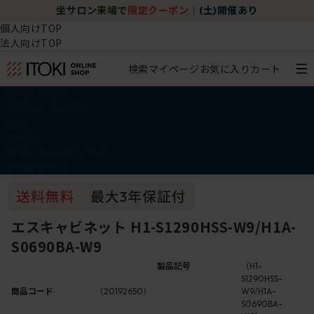
坐サロン来場で
限定クーポン
｜
(土)開催あり
個人向けTOP
法人向けTOP
検索
マイページ
お気に入り
カート
椅子・チェア
デスク・テーブル
収納
その他
学習・キッズアイテム
アウトレット
エスキャビネット H1-S1290HSS-W9/H1A-
S0690BA-W9
製品記号
（H1-
S1290HSS-
商品コード
（20192650）
W9/H1A-
S0690BA-