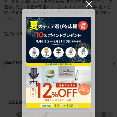
×
す。棚板は1.58cmピッチで調節が可能なので収納物に合わせて
適切な高さに設置が可能です。さらにインジケータ付の鍵で開
錠・施錠が一目で分かるので、鍵のかけ忘れ防止にもなり安心
です。
選択中の商品情報
注意事項
商品の特徴
関連コラム
COLUMN