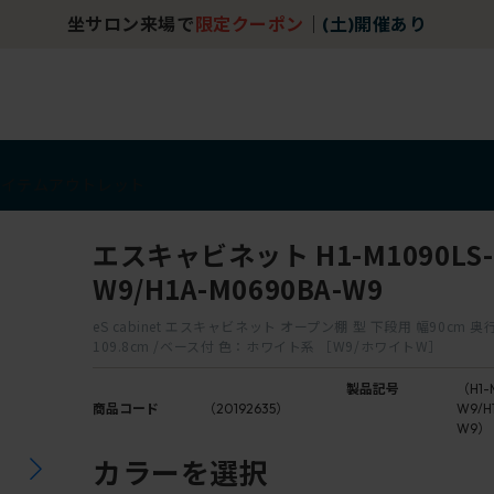
坐サロン来場で
限定クーポン
｜
(土)開催あり
アイテム
アウトレット
エスキャビネット H1-M1090LS-
W9/H1A-M0690BA-W9
eS cabinet エスキャビネット オープン棚 型 下段用 幅90cm 奥
109.8cm /ベース付 色：ホワイト系 ［W9/ホワイトW］
製品記号
（H1-
商品コード
（20192635）
W9/H
W9）
カラーを選択