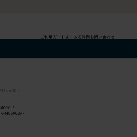
ご利用ガイド
よくある質問
お問い合わせ
行45cm 高さ
M1090LS-
1A-M0690BA-