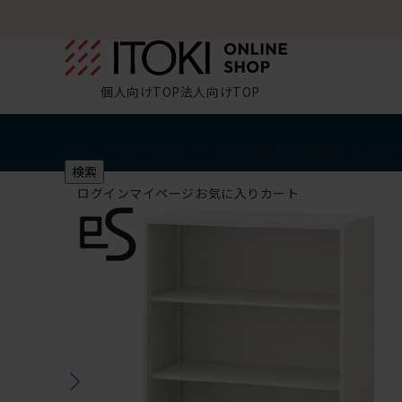
個人向けTOP
法人向けTOP
椅子・チェア
デスク・テーブル
収納
その他
学習・キッズ
検索
ログイン
マイページ
お気に入り
カート