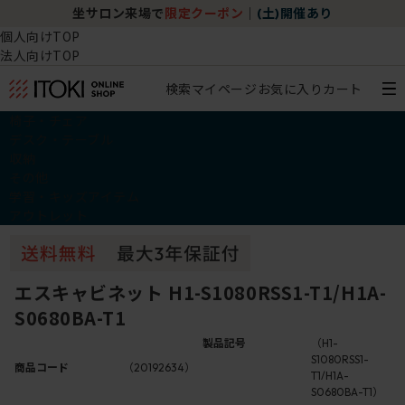
坐サロン来場で
限定クーポン
｜
(土)開催あり
個人向けTOP
法人向けTOP
検索
マイページ
お気に入り
カート
椅子・チェア
デスク・テーブル
収納
その他
学習・キッズアイテム
アウトレット
エスキャビネット H1-S1080RSS1-T1/H1A-
S0680BA-T1
製品記号
（H1-
S1080RSS1-
商品コード
（20192634）
T1/H1A-
S0680BA-T1）