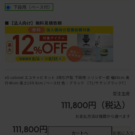
下段用（ベース付）
■【法人向け】無料見積依頼
eS cabinet エスキャビネット 3枚引戸型 下段用 シリンダー錠 幅80cm 奥
行40cm 高さ109.8cm /ベース付 色：ブラック ［T1/サテンブラックT］
受注生産
111,800円
（税込）
お支払方法は複数から選べます
111,800円
カートへ
お気に入り