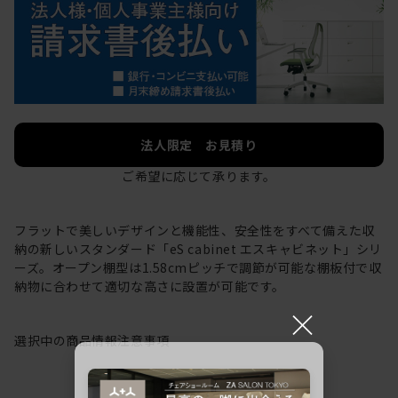
法人限定 お見積り
ご希望に応じて承ります。
フラットで美しいデザインと機能性、安全性をすべて備えた収
納の新しいスタンダード「eS cabinet エスキャビネット」シリ
ーズ。オープン棚型は1.58cmピッチで調節が可能な棚板付で収
納物に合わせて適切な高さに設置が可能です。
×
選択中の商品情報
注意事項