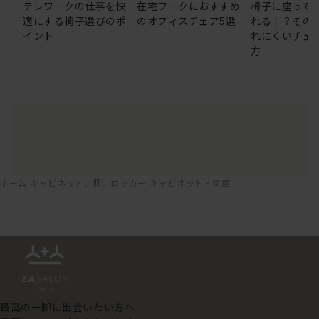
テレワークの仕事を快
在宅ワークにおすすめ
椅子に座って
適にする椅子選びのポ
のオフィスチェア5選
れる！？その
イント
れにくいチェ
方
ホーム
キャビネット、棚、ロッカー
キャビネット・書庫
最高の一脚に出会いたい方へ