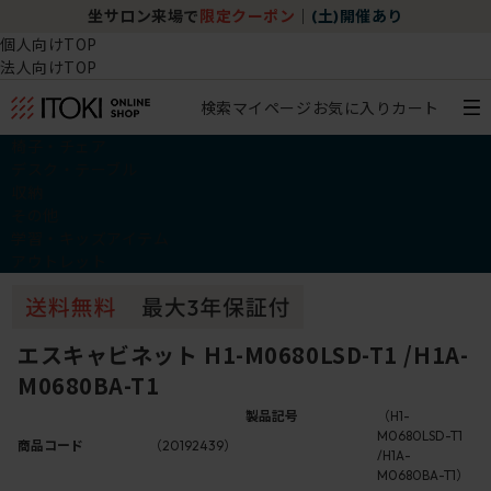
坐サロン来場で
限定クーポン
｜
(土)開催あり
個人向けTOP
法人向けTOP
検索
マイページ
お気に入り
カート
椅子・チェア
デスク・テーブル
収納
その他
学習・キッズアイテム
アウトレット
エスキャビネット H1-M0680LSD-T1 /H1A-
M0680BA-T1
製品記号
（H1-
M0680LSD-T1
商品コード
（20192439）
/H1A-
M0680BA-T1）