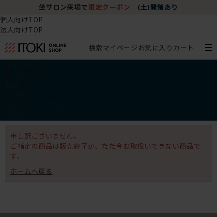
坐サロン来場で
限定クーポン
｜
(土)開催あり
個人向けTOP
法人向けTOP
検索
マイページ
お気に入り
カート
椅子・チェア
デスク・テーブル
収納
その他
学習・キッズアイテム
アウトレット
申し訳ございません。
ご指定の商品は販売終了か、ただ今お取扱いできない商品で
す。
ホームへ戻る