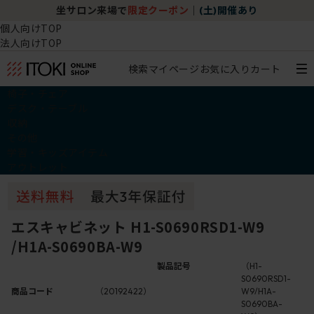
坐サロン来場で
限定クーポン
｜
(土)開催あり
個人向けTOP
法人向けTOP
検索
マイページ
お気に入り
カート
椅子・チェア
デスク・テーブル
収納
その他
学習・キッズアイテム
アウトレット
エスキャビネット H1-S0690RSD1-W9
/H1A-S0690BA-W9
製品記号
（H1-
S0690RSD1-
商品コード
（20192422）
W9/H1A-
S0690BA-