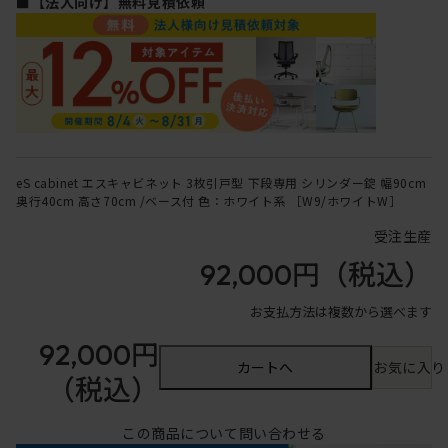
■【法人向け】無料見積依頼
eS cabinet エスキャビネット 3枚引戸型 下段専用 シリンダー錠 幅90cm
奥行40cm 高さ70cm /ベース付 色：ホワイト系 ［W9/ホワイトW］
受注生産
92,000円
（税込）
お支払方法は複数から選べます
92,000円
カートへ
お気に入り
（税込）
この商品について問い合わせる