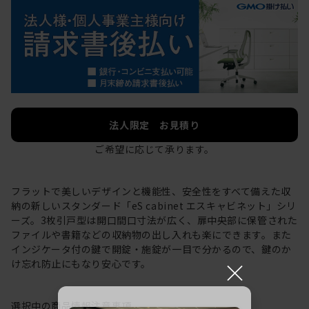
法人限定 お見積り
ご希望に応じて承ります。
フラットで美しいデザインと機能性、安全性をすべて備えた収
納の新しいスタンダード「eS cabinet エスキャビネット」シリ
ーズ。3枚引戸型は開口間口寸法が広く、扉中央部に保管された
ファイルや書籍などの収納物の出し入れも楽にできます。また
インジケータ付の鍵で開錠・施錠が一目で分かるので、鍵のか
×
け忘れ防止にもなり安心です。
選択中の商品情報
注意事項