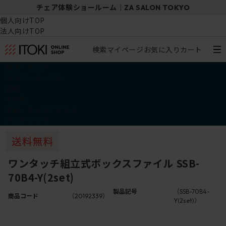
チェア体験ショールーム｜ZA SALON TOKYO
個人向けTOP
法人向けTOP
検索
マイページ
お気に入り
カート
椅子・チェア
デスク・テーブル
収納
その他
学習・キッズアイテム
アウトレット
ワンタッチ組立式ボックスファイル SSB-
70B4-Y(2set)
製品記号
（SSB-70B4-
商品コード
（20192339）
Y(2set)）