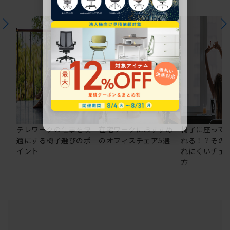
テレワークの仕事を快
在宅ワークにおすすめ
椅子に座って
適にする椅子選びのポ
のオフィスチェア5選
れる！？その
イント
れにくいチェ
方