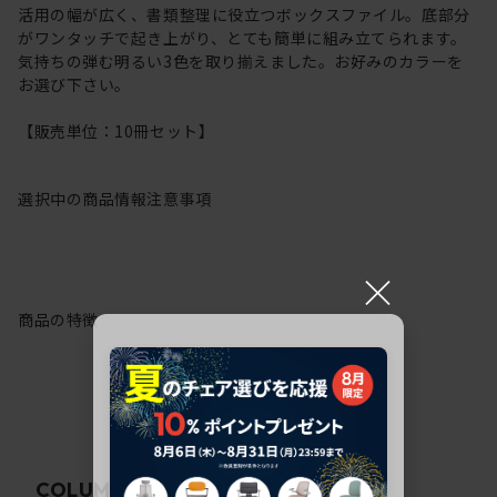
活用の幅が広く、書類整理に役立つボックスファイル。底部分
がワンタッチで起き上がり、とても簡単に組み立てられます。
気持ちの弾む明るい3色を取り揃えました。お好みのカラーを
お選び下さい。
【販売単位：10冊セット】
選択中の商品情報
注意事項
×
商品の特徴
関連コラム
COLUMN