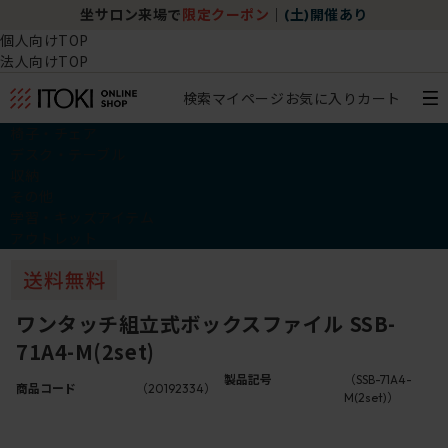
坐サロン来場で
限定クーポン
｜
(土)開催あり
個人向けTOP
法人向けTOP
検索
マイページ
お気に入り
カート
椅子・チェア
デスク・テーブル
収納
その他
学習・キッズアイテム
アウトレット
ワンタッチ組立式ボックスファイル SSB-
71A4-M(2set)
製品記号
（SSB-71A4-
商品コード
（20192334）
M(2set)）