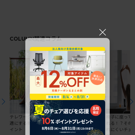
×
関連コラム
COLUMN
テレワークの仕事を快
在宅ワークにおすすめ
椅子に座って
適にする椅子選びのポ
のオフィスチェア5選
れる！？その
イント
れにくいチェ