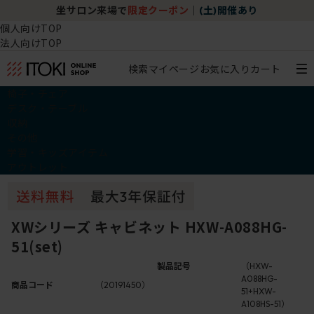
坐サロン来場で
限定クーポン
｜
(土)開催あり
個人向けTOP
法人向けTOP
検索
マイページ
お気に入り
カート
椅子・チェア
デスク・テーブル
収納
その他
学習・キッズアイテム
アウトレット
XWシリーズ キャビネット HXW-A088HG-
51(set)
製品記号
（HXW-
A088HG-
商品コード
（20191450）
51+HXW-
A108HS-51）