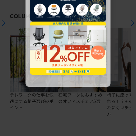
関連コラム
COLUMN
テレワークの仕事を快
在宅ワークにおすすめ
椅子に座って
適にする椅子選びのポ
のオフィスチェア5選
れる！？その
イント
れにくいチェ
方