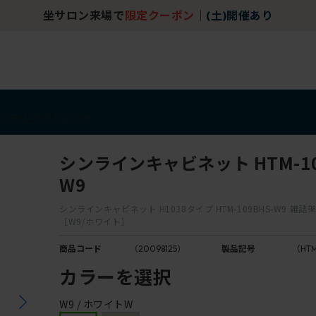
坐サロン来場で
限定クーポン
｜
(土)開催あり
アイテム
アウトレット
シンラインキャビネット HTM-10
W9
シンラインキャビネット H1038タイプ HTM-109BHS-W9 雑誌
［W9/ホワイト］
商品コード
（20098125）
製品記号
（HTM
カラーを選択
W9 / ホワイトW