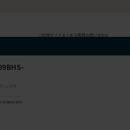
ご利用ガイド
よくある質問
お問い合わせ
9BHS-
架型/上段用
-109BHS-W9）