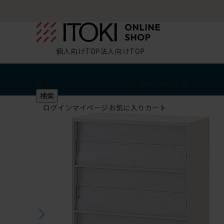
個人向けTOP
法人向けTOP
椅子・チェア
デスク・テーブル
収納
その他
学習・キッズ
検索
ログイン
マイページ
お気に入り
カート