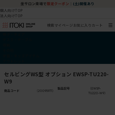
坐サロン来場で
限定クーポン
｜
(土)開催あり
個人向けTOP
法人向けTOP
検索
マイページ
お気に入り
カート
椅子・チェア
デスク・テーブル
収納
その他
学習・キッズアイテム
アウトレット
セルビングWS型 オプション EWSP-TU220-
W9
製品記号
（EWSP-
商品コード
（20095971）
TU220-W9）