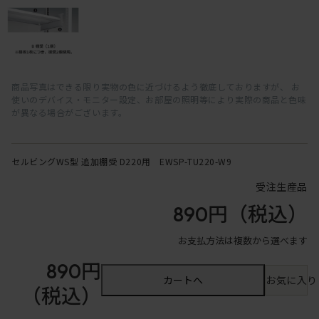
商品写真はできる限り実物の色に近づけるよう徹底しておりますが、 お
使いのデバイス・モニター設定、お部屋の照明等により実際の商品と色味
が異なる場合がございます。
セルビングWS型 追加棚受 D220用 EWSP-TU220-W9
受注生産品
890円
（税込）
お支払方法は複数から選べます
890円
カートへ
お気に入り
（税込）