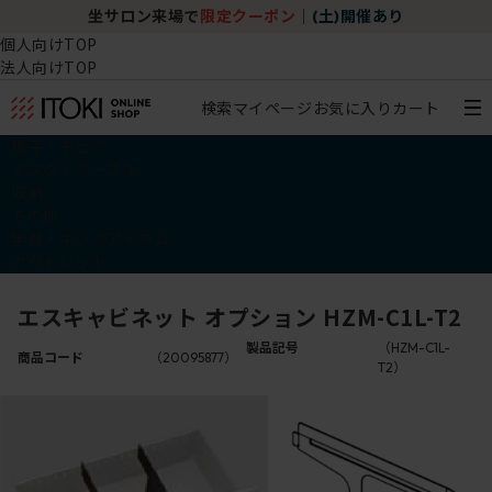
坐サロン来場で
限定クーポン
｜
(土)開催あり
個人向けTOP
法人向けTOP
検索
マイページ
お気に入り
カート
椅子・チェア
デスク・テーブル
収納
その他
学習・キッズアイテム
アウトレット
エスキャビネット オプション HZM-C1L-T2
製品記号
（HZM-C1L-
商品コード
（20095877）
T2）