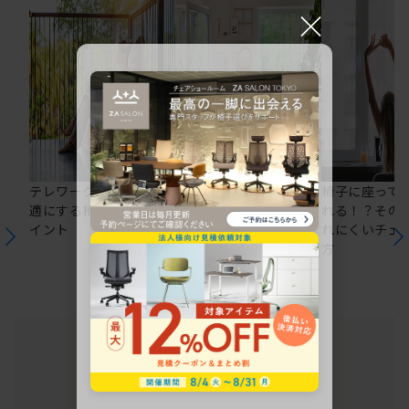
×
テレワークの仕事を快
在宅ワークにおすすめ
椅子に座って
適にする椅子選びのポ
のオフィスチェア5選
れる！？その
イント
れにくいチェ
方