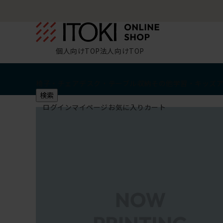
個人向けTOP
法人向けTOP
椅子・チェア
デスク・テーブル
収納
その他
学習・キッズ
検索
ログイン
マイページ
お気に入り
カート