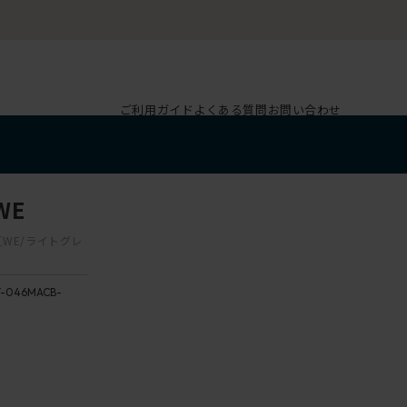
ご利用ガイド
よくある質問
お問い合わせ
WE
 ［WE/ライトグレ
-046MACB-