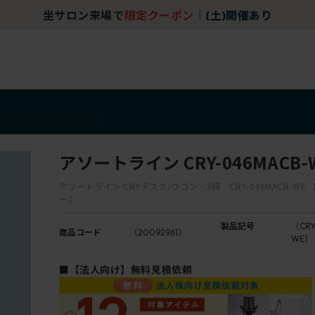
坐サロン来場で
限定クーポン
｜
(土)開催あり
アイテム
アウトレット
アソートライン CRY-046MACB-
アソートライン CRYデスク/ワゴン・3段 CRY-046MACB-WE
ー］
製品記号
（CRY
商品コード
（20092961）
WE）
■【法人向け】無料見積依頼