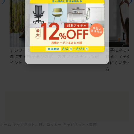
テレワークの仕事を快
在宅ワークにおすすめ
椅子に座って
適にする椅子選びのポ
のオフィスチェア5選
れる！？その
イント
れにくいチェ
方
ホーム
キャビネット、棚、ロッカー
キャビネット・書庫