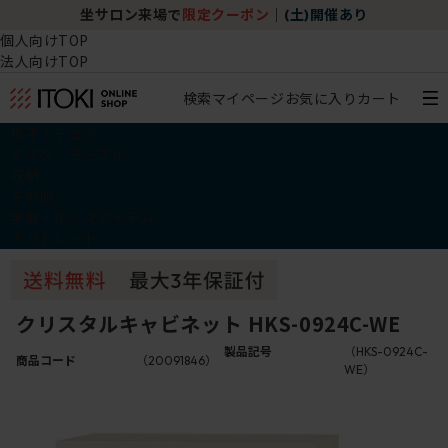
坐サロン来場で
限定クーポン
｜
(土)開催あり
個人向けTOP
法人向けTOP
検索
マイページ
お気に入り
カート
椅子・チェア
デスク・テーブル
収納
その他
学習・キッズアイテム
アウトレット
クリスタルキャビネット HKS-0924C-WE
製品記号
（HKS-0924C-
商品コード
（20091846）
WE）