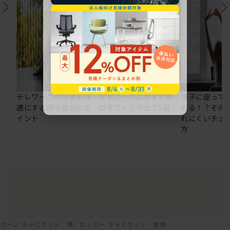
テレワークの仕事を快
在宅ワークにおすすめ
椅子に座って
適にする椅子選びのポ
のオフィスチェア5選
れる！？その
イント
れにくいチェ
方
ホーム
キャビネット、棚、ロッカー
キャビネット・書庫