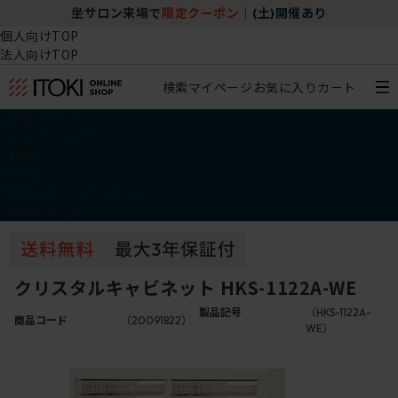
坐サロン来場で
限定クーポン
｜
(土)開催あり
個人向けTOP
法人向けTOP
検索
マイページ
お気に入り
カート
椅子・チェア
デスク・テーブル
収納
その他
学習・キッズアイテム
アウトレット
クリスタルキャビネット HKS-1122A-WE
製品記号
（HKS-1122A-
商品コード
（20091822）
WE）