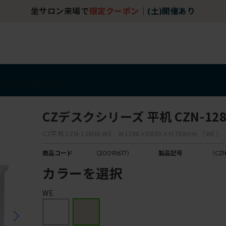
坐サロン来場で
限定クーポン
｜
(土)開催あり
アイテム
アウトレット
CZデスクシリーズ 平机 CZN-128
CZ平机 CZN-128HA-WE W1200×D800×Ｈ700mm ［WE］
商品コード
（20091677）
製品記号
（CZN
カラーを選択
WE