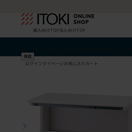
個人向けTOP
法人向けTOP
椅子・チェア
デスク・テーブル
収納
その他
学習・キッズ
検索
ログイン
マイページ
お気に入り
カート