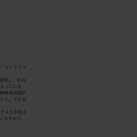
ーマンスデス
確保し、対向
なっていま
な解体容易設計
スク」でもあ
ックスな平机タ
いますので、