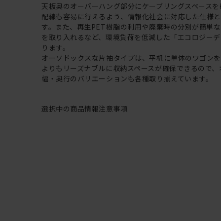
天板奥のオーバーハング部分にケーブリングスペースを
配線も容易に行えるよう、情報化社会に対応した仕様と
す。また、再生PET樹脂の利用や廃棄時の分別が簡単
を取り入れるなど、環境負荷を低減した「エコロジーデ
ります。
オーソドックスな片袖タイプは、平机に単体のワゴン
よりもリーズナブルに収納スペースが確保できるので、
幅・奥行のバリエーションも各種取り揃えています。
選択中の商品情報
注意事項