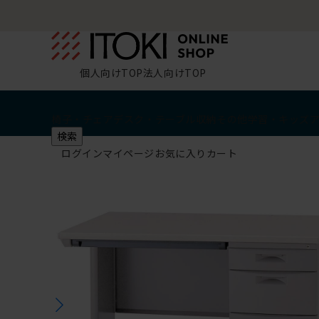
個人向けTOP
法人向けTOP
椅子・チェア
デスク・テーブル
収納
その他
学習・キッズ
検索
ログイン
マイページ
お気に入り
カート