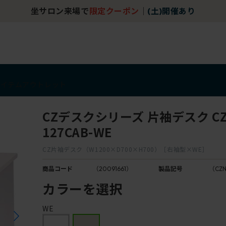
坐サロン来場で
限定クーポン
｜
(土)開催あり
アイテム
アウトレット
CZデスクシリーズ 片袖デスク CZ
127CAB-WE
CZ片袖デスク（W1200×D700×H700）［右袖型×WE］
商品コード
（20091661）
製品記号
（CZN
カラーを選択
WE