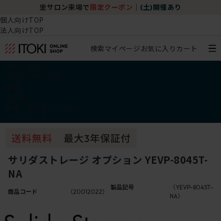
坐サロン来場で
限定クーポン
｜
(土)開催あり
個人向けTOP
法人向けTOP
検索
マイページ
お気に入り
カート
椅子・チェア
デスク・テーブル
収納
その他
学習・キッズアイテム
アウトレット
サリダストレージ オプション YEVP-8045T-
NA
製品記号
（YEVP-8045T-
商品コード
（20012022）
NA）