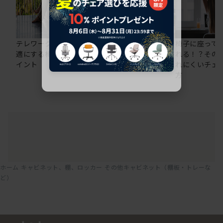
テレワークの仕事を快
在宅ワークにおすすめ
椅子に座って
適にする椅子選びのポ
のオフィスチェア5選
れる！？その
イント
れにくいチェ
方
ホーム
キャビネット、棚、ロッカー
その他キャビネット（棚板・トレーな
ど）