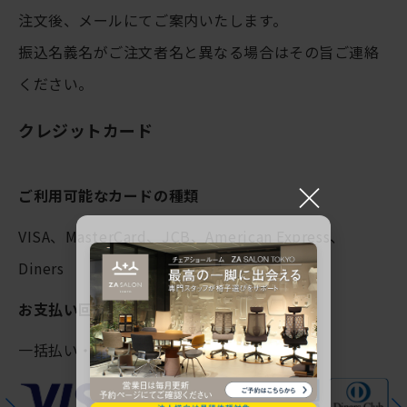
注文後、メールにてご案内いたします。
振込名義名がご注文者名と異なる場合はその旨ご連絡
ください。
クレジットカード
×
ご利用可能なカードの種類
VISA、MasterCard、JCB、American Express、
Diners
お支払い回数
一括払い・分割払い（3，5 回）