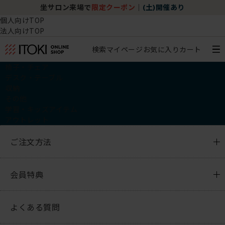
坐サロン来場で
限定クーポン
｜
(土)開催あり
個人向けTOP
法人向けTOP
検索
マイページ
お気に入り
カート
椅子・チェア
デスク・テーブル
収納
その他
学習・キッズアイテム
アウトレット
ご注文方法
会員特典
よくある質問