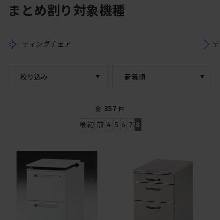
まとめ割り対象機種
ミーティングチェア
デ
絞り込み
357
全
件
最初
前
4
5
6
7
8