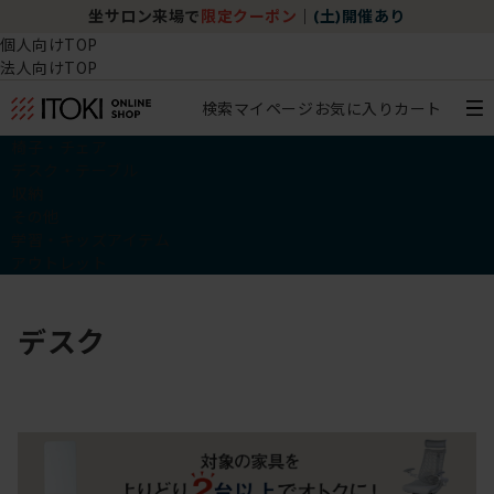
坐サロン来場で
限定クーポン
｜
(土)開催あり
個人向けTOP
法人向けTOP
検索
マイページ
お気に入り
カート
椅子・チェア
デスク・テーブル
収納
その他
学習・キッズアイテム
アウトレット
デスク