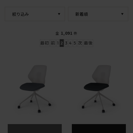
絞り込み
1,091
全
件
最初
前
1
2
3
4
5
次
最後