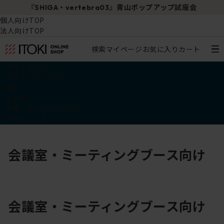
『SHIGA・vertebra03』青山ポップアップ試座会
個人向けTOP
法人向けTOP
検索
マイページ
お気に入り
カート
椅子・チェア
デスク・テーブル
収納
その他
学習・キッズアイテム
アウトレット
会議室・ミーティングブース向け
会議室・ミーティングブース向け