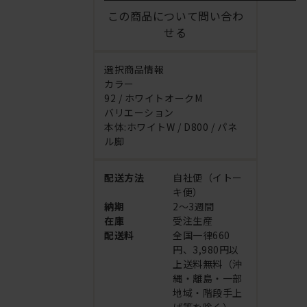
この商品について問い合わ
せる
選択商品情報
カラー
92 / ホワイトオークM
バリエーション
本体:ホワイトW / D800 / パネ
ル脚
配送方法
自社便（イトー
キ便）
納期
2～3週間
在庫
受注生産
配送料
全国一律660
円、3,980円以
上送料無料（沖
縄・離島・一部
地域・階段手上
げ等を除く）