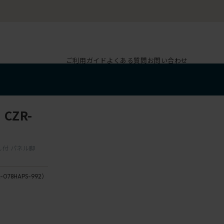
ご利用ガイド
よくある質問
お問い合わせ
 CZR-
出し付 パネル脚
-078HAPS-992）