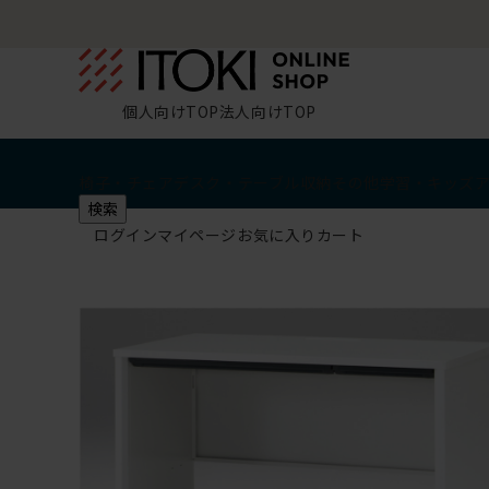
個人向けTOP
法人向けTOP
椅子・チェア
デスク・テーブル
収納
その他
学習・キッズ
検索
ログイン
マイページ
お気に入り
カート