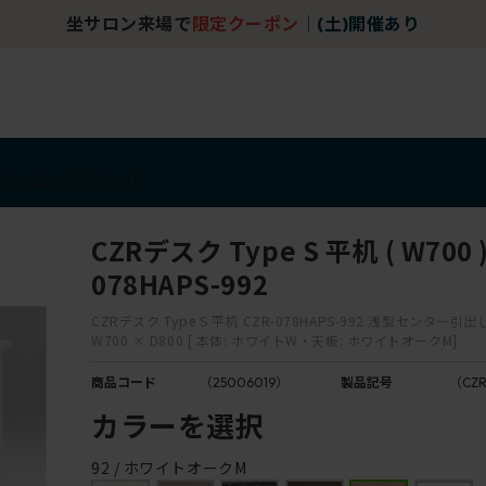
坐サロン来場で
限定クーポン
｜
(土)開催あり
アイテム
アウトレット
CZRデスク Type S 平机 ( W700 )
078HAPS-992
CZRデスク Type S 平机 CZR-078HAPS-992 浅型センター引
W700 × D800 [ 本体: ホワイトW・天板: ホワイトオークM]
商品コード
（25006019）
製品記号
（CZR
カラーを選択
92 / ホワイトオークM