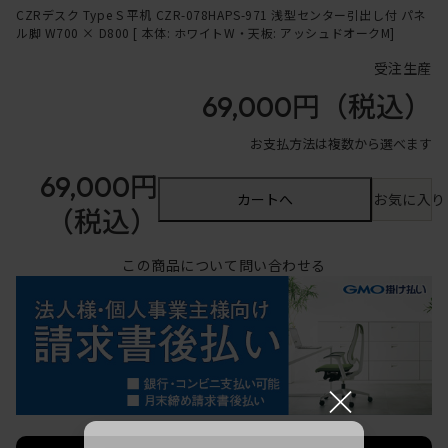
CZRデスク Type S 平机 CZR-078HAPS-971 浅型センター引出し付 パネ
ル脚 W700 × D800 [ 本体: ホワイトW・天板: アッシュドオークM]
受注生産
69,000円
（税込）
お支払方法は複数から選べます
69,000円
カートへ
お気に入り
（税込）
この商品について問い合わせる
×