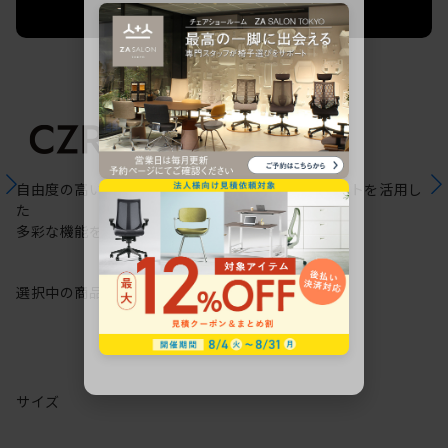
法人限定 お見積り
ご希望に応じて承ります。
自由度の高いケーブリング機能と配線ダクトスリットを活用し
た
多彩な機能を備えた次世代のスタンダードデスク
選択中の商品情報
保証
注意事項
サイズ