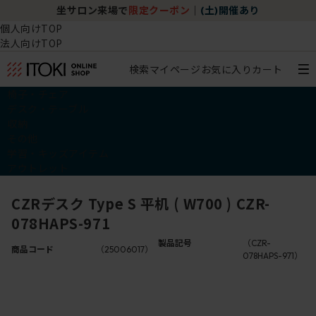
坐サロン来場で
限定クーポン
｜
(土)開催あり
個人向けTOP
法人向けTOP
検索
マイページ
お気に入り
カート
椅子・チェア
デスク・テーブル
収納
その他
学習・キッズアイテム
アウトレット
CZRデスク Type S 平机 ( W700 ) CZR-
078HAPS-971
製品記号
（CZR-
商品コード
（25006017）
078HAPS-971）