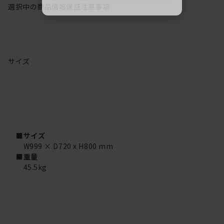
選択中の商品情報
保証
注意事項
サイズ
■サイズ
W999 × D720 x H800 mm
■重量
45.5kg