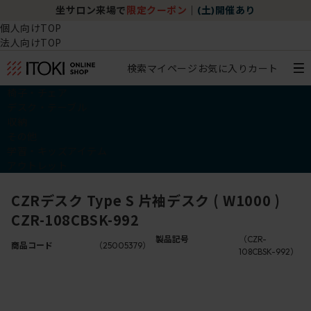
坐サロン来場で
限定クーポン
｜
(土)開催あり
個人向けTOP
法人向けTOP
検索
マイページ
お気に入り
カート
椅子・チェア
デスク・テーブル
収納
その他
学習・キッズアイテム
アウトレット
CZRデスク Type S 片袖デスク ( W1000 )
CZR-108CBSK-992
製品記号
（CZR-
商品コード
（25005379）
108CBSK-992）