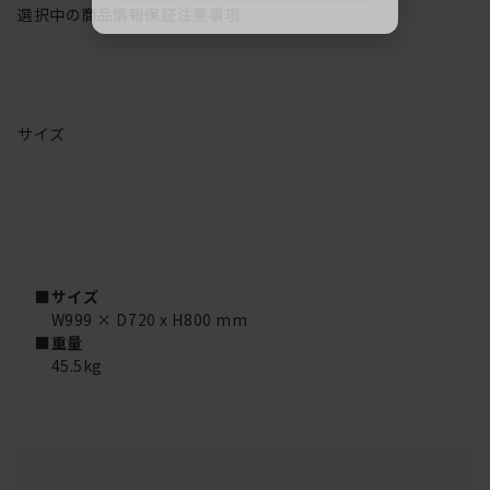
選択中の商品情報
保証
注意事項
サイズ
■サイズ
W999 × D720 x H800 mm
■重量
45.5kg