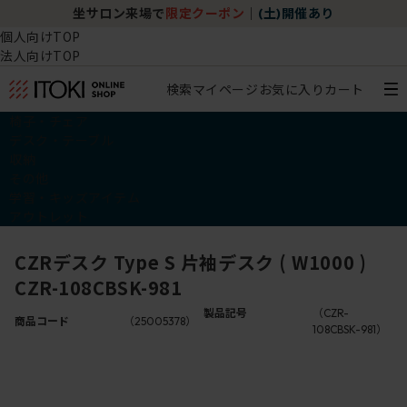
坐サロン来場で
限定クーポン
｜
(土)開催あり
個人向けTOP
法人向けTOP
検索
マイページ
お気に入り
カート
椅子・チェア
デスク・テーブル
収納
その他
学習・キッズアイテム
アウトレット
CZRデスク Type S 片袖デスク ( W1000 )
CZR-108CBSK-981
製品記号
（CZR-
商品コード
（25005378）
108CBSK-981）