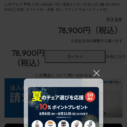
CZRデスク 平机 CZR-146HAC-982 浅型センター引出し付 L脚 W1400×
D600 [ 本体: ホワイトW・天板: 82 / ブラックウォールナットD]
受注生産
78,900円
（税込）
お支払方法は複数から選べます
78,900円
カートへ
お気に入り
（税込）
×
この商品について問い合わせる