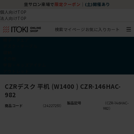
坐サロン来場で
限定クーポン
｜
(土)開催あり
個人向けTOP
法人向けTOP
検索
マイページ
お気に入り
カート
椅子・チェア
デスク・テーブル
収納
その他
学習・キッズアイテム
アウトレット
CZRデスク 平机 (W1400 ) CZR-146HAC-
982
製品記号
（CZR-146HAC-
商品コード
（24227251）
982）