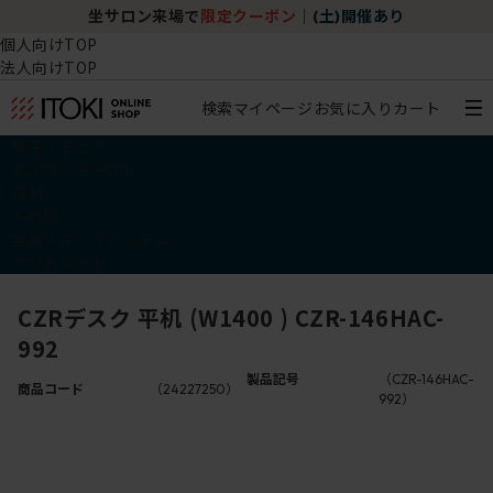
坐サロン来場で
限定クーポン
｜
(土)開催あり
個人向けTOP
法人向けTOP
検索
マイページ
お気に入り
カート
椅子・チェア
デスク・テーブル
収納
その他
学習・キッズアイテム
アウトレット
CZRデスク 平机 (W1400 ) CZR-146HAC-
992
製品記号
（CZR-146HAC-
商品コード
（24227250）
992）