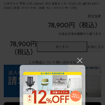
CZRデスク 平机 CZR-146HAC-992 浅型センター引出し付 L脚 W1400×
D600 [ 本体: ホワイトW・天板: 92 / ホワイトオークM]
受注生産
78,900円
（税込）
お支払方法は複数から選べます
78,900円
カートへ
お気に入り
（税込）
×
この商品について問い合わせる