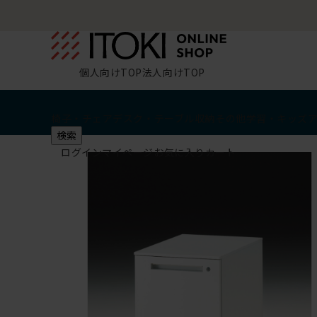
個人向けTOP
法人向けTOP
椅子・チェア
デスク・テーブル
収納
その他
学習・キッズ
検索
ログイン
マイページ
お気に入り
カート