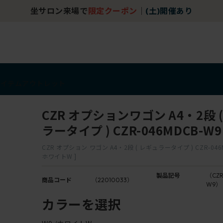
坐サロン来場で
限定クーポン
｜
(土)開催あり
アイテム
アウトレット
CZR オプションワゴン A4・2段 
ラータイプ ) CZR-046MDCB-W9
CZR オプション ワゴン A4・2段 ( レギュラータイプ ) CZR-046MD
ホワイトW ]
製品記号
（CZR
商品コード
（22010033）
W9）
カラーを選択