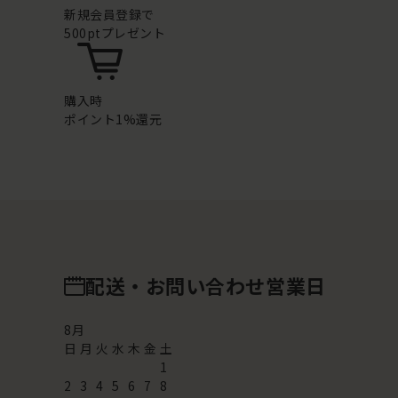
新規会員登録で
500ptプレゼント
購入時
ポイント1%還元
配送・お問い合わせ営業日
8
月
日
月
火
水
木
金
土
1
2
3
4
5
6
7
8