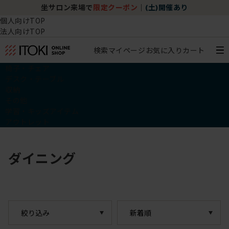
坐サロン来場で
限定クーポン
｜
(土)開催あり
個人向けTOP
法人向けTOP
検索
マイページ
お気に入り
カート
椅子・チェア
デスク・テーブル
収納
その他
学習・キッズアイテム
アウトレット
ダイニング
絞り込み