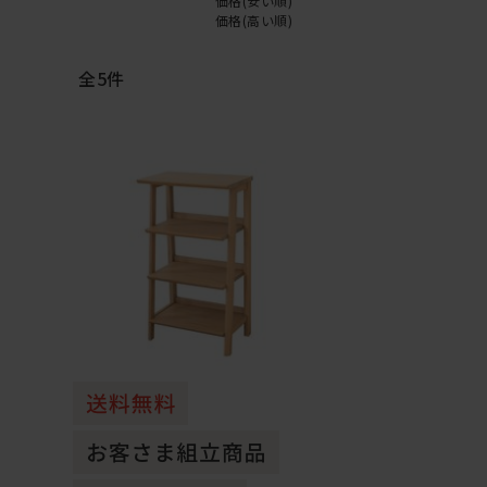
価格(安い順)
価格(高い順)
全
5
件