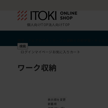
個人向けTOP
法人向けTOP
椅子・チェア
デスク・テーブル
収納
その他
学習・キッズ
検索
ログイン
マイページ
お気に入り
カート
ワーク収納
表示順を変更
新着順