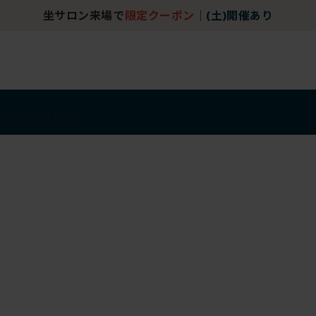
坐サロン来場で
限定クーポン
｜
(土)開催あり
アイテム
アウトレット