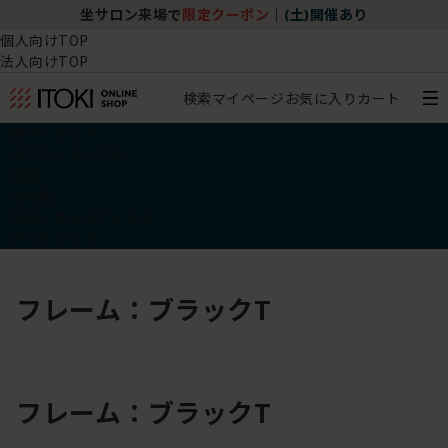
坐サロン来場で
限定クーポン
｜
(土)開催あり
個人向けTOP
法人向けTOP
検索
マイページ
お気に入り
カート
椅子・チェア
デスク・テーブル
収納
その他
学習・キッズアイテム
アウトレット
フレーム：ブラックT
フレーム：ブラックT