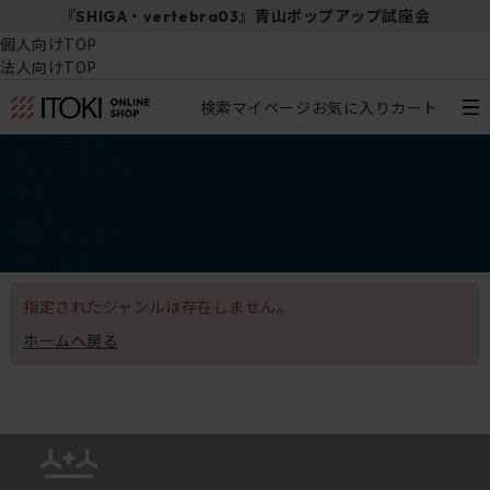
『SHIGA・vertebra03』青山ポップアップ試座会
個人向けTOP
法人向けTOP
検索
マイページ
お気に入り
カート
椅子・チェア
デスク・テーブル
収納
その他
学習・キッズアイテム
アウトレット
指定されたジャンルは存在しません。
ホームへ戻る