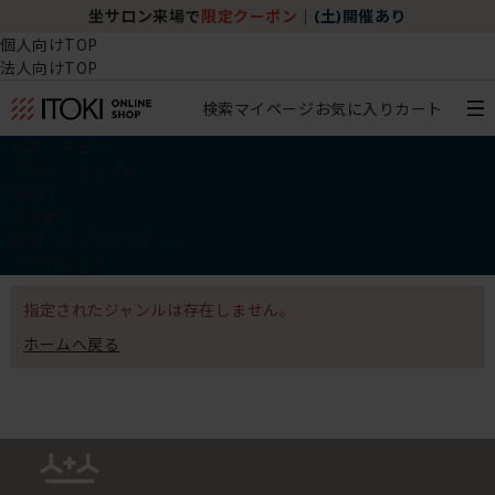
坐サロン来場で
限定クーポン
｜
(土)開催あり
個人向けTOP
法人向けTOP
検索
マイページ
お気に入り
カート
椅子・チェア
デスク・テーブル
収納
その他
学習・キッズアイテム
アウトレット
指定されたジャンルは存在しません。
ホームへ戻る