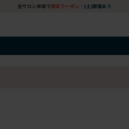
坐サロン来場で
限定クーポン
｜
(土)開催あり
アイテム
アウトレット