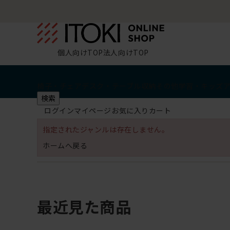
個人向けTOP
法人向けTOP
椅子・チェア
デスク・テーブル
収納
その他
学習・キッズ
検索
ログイン
マイページ
お気に入り
カート
指定されたジャンルは存在しません。
ホームへ戻る
最近見た商品