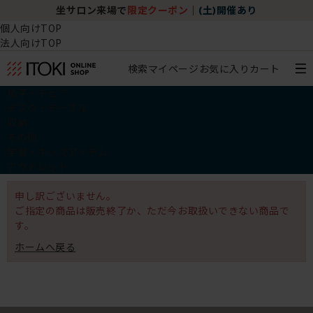
坐サロン来場で
限定クーポン
｜
(土)開催あり
個人向けTOP
法人向けTOP
検索
マイページ
お気に入り
カート
椅子・チェア
デスク・テーブル
収納
その他
学習・キッズアイテム
アウトレット
申し訳ございません。
ご指定の商品は販売終了か、ただ今お取扱いできない商品で
す。
ホームへ戻る